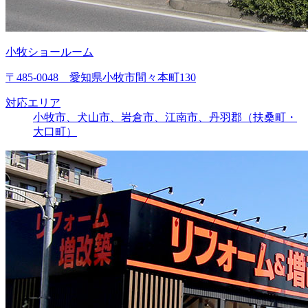
小牧ショールーム
〒485-0048 愛知県小牧市間々本町130
対応エリア
小牧市、犬山市、岩倉市、江南市、丹羽郡（扶桑町・
大口町）