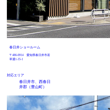
春日井ショールーム
〒486-0914 愛知県春日井市若
草通1-35-1
対応エリア
春日井市、西春日
井郡（豊山町）