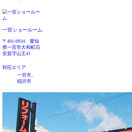
一宮ショールーム
〒491-0934 愛知
県一宮市大和町苅
安賀字山王41
対応エリア
一宮市、
稲沢市