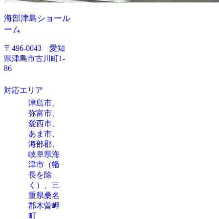
海部津島ショール
ーム
〒496-0043 愛知
県津島市古川町1-
86
対応エリア
津島市、
弥富市、
愛西市、
あま市、
海部郡、
岐阜県海
津市（幡
長を除
く）、三
重県桑名
郡木曽岬
町