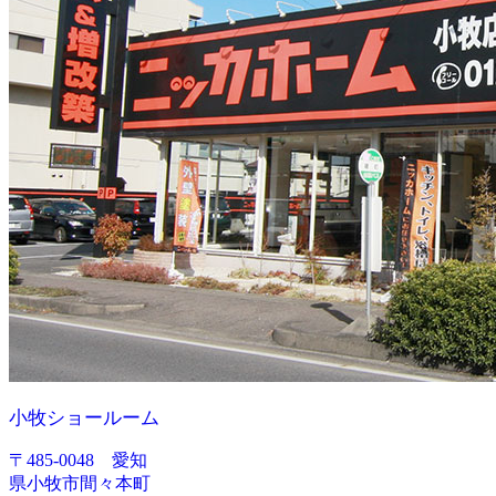
小牧ショールーム
〒485-0048 愛知
県小牧市間々本町