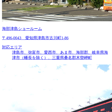
海部津島ショールーム
〒496-0043 愛知県津島市古川町1-86
対応エリア
津島市、弥富市、愛西市、あま市、海部郡、岐阜県海
津市（幡長を除く）、三重県桑名郡木曽岬町