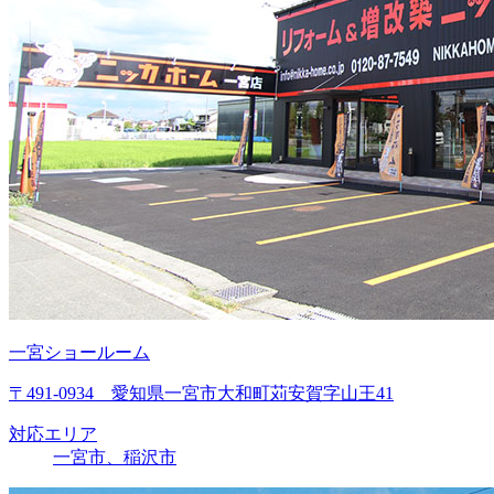
一宮ショールーム
〒491-0934 愛知県一宮市大和町苅安賀字山王41
対応エリア
一宮市、稲沢市