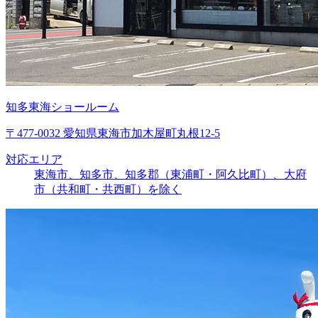
知多東海ショールーム
〒477-0032 愛知県東海市加木屋町丸根12-5
対応エリア
東海市、知多市、知多郡（東浦町・阿久比町）、大府
市（共和町・共西町）を除く