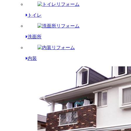
トイレ
洗面所
内装