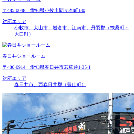
〒485-0048 愛知県小牧市間々本町130
対応エリア
小牧市、犬山市、岩倉市、江南市、丹羽郡（扶桑町・
大口町）
春日井ショールーム
〒486-0914 愛知県春日井市若草通1-35-1
対応エリア
春日井市、西春日井郡（豊山町）