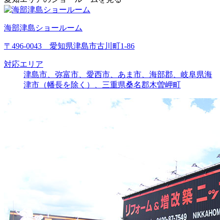
海部津島ショールーム
〒496-0043 愛知県津島市古川町1-86
対応エリア
津島市、弥富市、愛西市、あま市、海部郡、岐阜県海
津市（幡長を除く）、三重県桑名郡木曽岬町