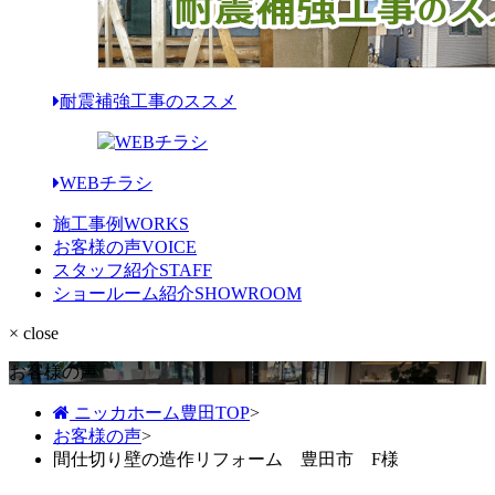
耐震補強工事のススメ
WEBチラシ
施工事例
WORKS
お客様の声
VOICE
スタッフ紹介
STAFF
ショールーム紹介
SHOWROOM
× close
お客様の声
ニッカホーム豊田TOP
>
お客様の声
>
間仕切り壁の造作リフォーム 豊田市 F様