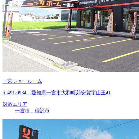
一宮ショールーム
〒491-0934 愛知県一宮市大和町苅安賀字山王41
対応エリア
一宮市、稲沢市