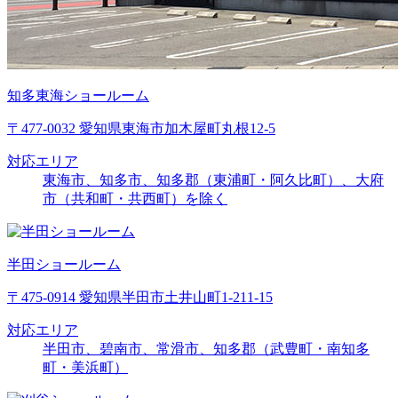
知多東海ショールーム
〒477-0032 愛知県東海市加木屋町丸根12-5
対応エリア
東海市、知多市、知多郡（東浦町・阿久比町）、大府
市（共和町・共西町）を除く
半田ショールーム
〒475-0914 愛知県半田市土井山町1-211-15
対応エリア
半田市、碧南市、常滑市、知多郡（武豊町・南知多
町・美浜町）