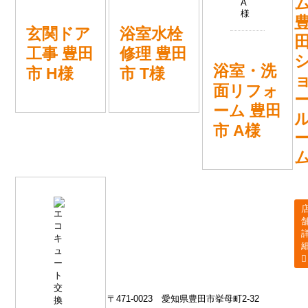
玄関ドア
浴室水栓
工事 豊田
修理 豊田
浴室・洗
市 H様
市 T様
面リフォ
ーム 豊田
市 A様
〒471-0023
愛知県豊田市挙母町2-32