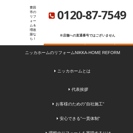
ニッカホーム総合サイト
ニッカホーム会社概要
ショールーム一覧
豊田
0120-87-7549
市の
リフ
ォー
ム＆
増改
築な
※店舗への直通番号ではございません
ら
お問い合わせ
無料見積もり
来店
ニッカホームのリフォーム
NIKKA-HOME REFORM
ニッカホームとは
代表挨拶
お客様のための"自社施工"
安心できる"一貫体制"