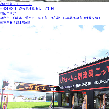
海部津島ショールーム
〒496-0043 愛知県津島市古川町1-86
対応エリア
津島市、弥富市、愛西市、あま市、海部郡、岐阜県海津市（幡長を除く）、
三重県桑名郡木曽岬町