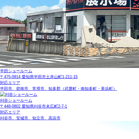
半田ショールーム
〒475-0914 愛知県半田市土井山町1-211-15
対応エリア
半田市、碧南市、常滑市、知多郡（武豊町・南知多町・美浜町）
刈谷ショールーム
〒448-0802 愛知県刈谷市末広町2-7-1
対応エリア
刈谷市、安城市、知立市、高浜市