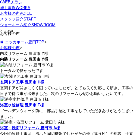
WEBチラシ
施工事例
WORKS
お客様の声
VOICE
スタッフ紹介
STAFF
ショールーム紹介
SHOWROOM
× close
お客様の声
ニッカホーム豊田TOP
>
お客様の声
>
内装リフォーム 豊田市 Y様
内装リフォーム 豊田市 Y様
トータルで良かったです。
玄関ドア工事 豊田市 H様
玄関ドアが開きにくく困っていましたが、とても良く対応して頂き、工事の
日まで待つ事が出来ました。次のリフォームもぜひお願いしたいです。
浴室水栓修理 豊田市 T様
ゴールデンウィーク前に、部品手配と工事をしていただきありがとうござい
ました。
浴室・洗面リフォーム 豊田市 A様
今回の改修工事は、風呂と周辺機器でしたがその他（違う所）の相談、手直