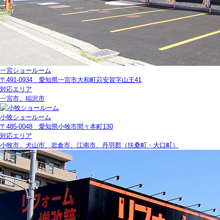
一宮ショールーム
〒491-0934 愛知県一宮市大和町苅安賀字山王41
対応エリア
一宮市、稲沢市
小牧ショールーム
〒485-0048 愛知県小牧市間々本町130
対応エリア
小牧市、犬山市、岩倉市、江南市、丹羽郡（扶桑町・大口町）