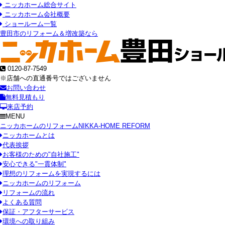
ニッカホーム総合サイト
ニッカホーム会社概要
ショールーム一覧
豊田市のリフォーム＆増改築なら
0120-87-7549
※店舗への直通番号ではございません
お問い合わせ
無料見積もり
来店予約
MENU
ニッカホームのリフォーム
NIKKA-HOME REFORM
ニッカホームとは
代表挨拶
お客様のための"自社施工"
安心できる"一貫体制"
理想のリフォームを実現するには
ニッカホームのリフォーム
リフォームの流れ
よくある質問
保証・アフターサービス
環境への取り組み