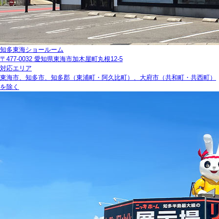
知多東海ショールーム
〒477-0032 愛知県東海市加木屋町丸根12-5
対応エリア
東海市、知多市、知多郡（東浦町・阿久比町）、大府市（共和町・共西町）
を除く