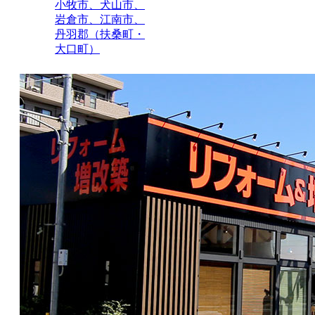
小牧市、犬山市、
岩倉市、江南市、
丹羽郡（扶桑町・
大口町）