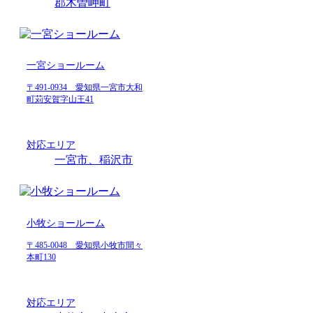
郡木曽岬町
一宮ショールーム
〒491-0934 愛知県一宮市大和
町苅安賀字山王41
対応エリア
一宮市、稲沢市
小牧ショールーム
〒485-0048 愛知県小牧市間々
本町130
対応エリア