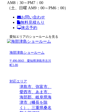
AM8：30～PM7：00
（土、日曜 AM9：00～PM6：00）
お問い合わせ
無料見積もり
来店予約
愛知エリアのショールームを見る
海部津島ショールーム
〒496-0043 愛知県津島市古川
町1-86
対応エリア
津島市、弥富市、
愛西市、あま市、
海部郡、岐阜県海
津市（幡長を除
く）、三重県桑名