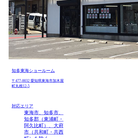
知多東海ショールーム
〒477-0032 愛知県東海市加木屋
町丸根12-5
対応エリア
東海市、知多市、
知多郡（東浦町・
阿久比町）、大府
市（共和町・共西