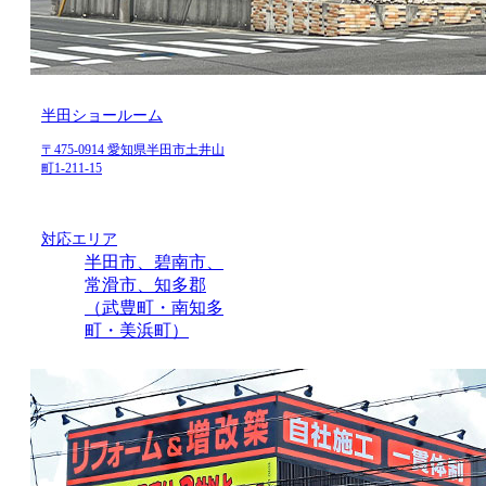
半田ショールーム
〒475-0914 愛知県半田市土井山
町1-211-15
対応エリア
半田市、碧南市、
常滑市、知多郡
（武豊町・南知多
町・美浜町）