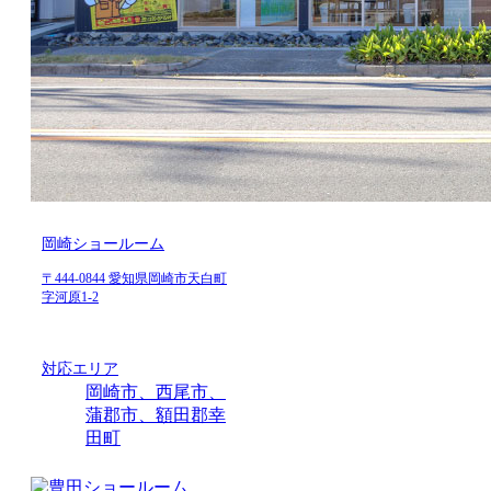
岡崎ショールーム
〒444-0844 愛知県岡崎市天白町
字河原1-2
対応エリア
岡崎市、西尾市、
蒲郡市、額田郡幸
田町