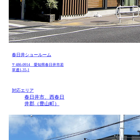
春日井ショールーム
〒486-0914 愛知県春日井市若
草通1-35-1
対応エリア
春日井市、西春日
井郡（豊山町）