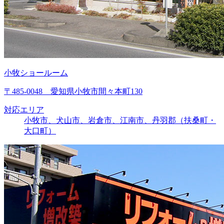
小牧ショールーム
〒485-0048 愛知県小牧市間々本町130
対応エリア
小牧市、犬山市、岩倉市、江南市、丹羽郡（扶桑町・
大口町）