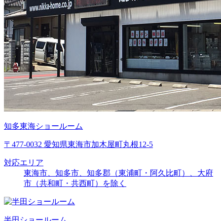
知多東海ショールーム
〒477-0032 愛知県東海市加木屋町丸根12-5
対応エリア
東海市、知多市、知多郡（東浦町・阿久比町）、大府
市（共和町・共西町）を除く
半田ショールーム