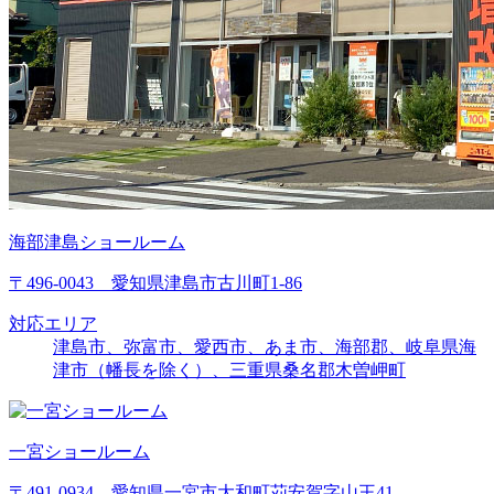
海部津島ショールーム
〒496-0043 愛知県津島市古川町1-86
対応エリア
津島市、弥富市、愛西市、あま市、海部郡、岐阜県海
津市（幡長を除く）、三重県桑名郡木曽岬町
一宮ショールーム
〒491-0934 愛知県一宮市大和町苅安賀字山王41