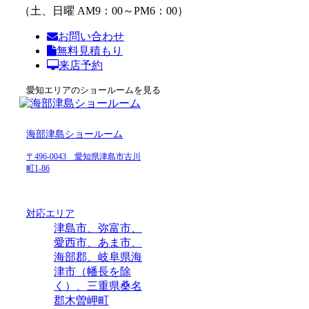
（土、日曜 AM9：00～PM6：00）
お問い合わせ
無料見積もり
来店予約
愛知エリアのショールームを見る
海部津島ショールーム
〒496-0043 愛知県津島市古川
町1-86
対応エリア
津島市、弥富市、
愛西市、あま市、
海部郡、岐阜県海
津市（幡長を除
く）、三重県桑名
郡木曽岬町