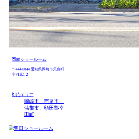
岡崎ショールーム
〒444-0844 愛知県岡崎市天白町
字河原1-2
対応エリア
岡崎市、西尾市、
蒲郡市、額田郡幸
田町