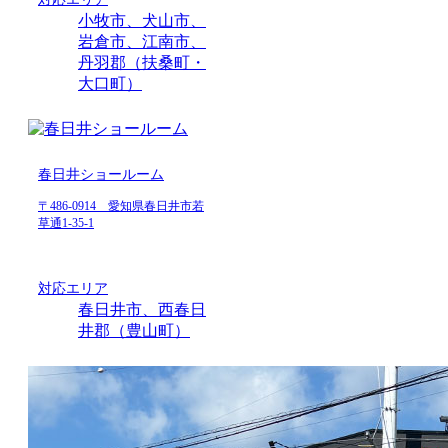
小牧市、犬山市、
岩倉市、江南市、
丹羽郡（扶桑町・
大口町）
春日井ショールーム
〒486-0914 愛知県春日井市若
草通1-35-1
対応エリア
春日井市、西春日
井郡（豊山町）