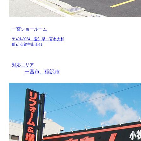
一宮ショールーム
〒491-0934 愛知県一宮市大和
町苅安賀字山王41
対応エリア
一宮市、稲沢市