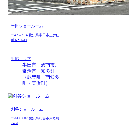
半田ショールーム
〒475-0914 愛知県半田市土井山
町1-211-15
対応エリア
半田市、碧南市、
常滑市、知多郡
（武豊町・南知多
町・美浜町）
刈谷ショールーム
〒448-0802 愛知県刈谷市末広町
2-7-1