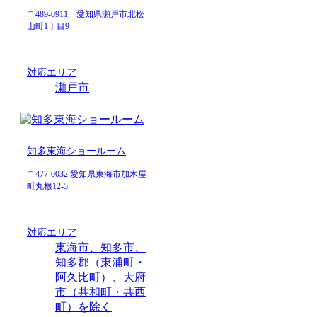
〒489-0911 愛知県瀬戸市北松
山町1丁目9
対応エリア
瀬戸市
知多東海ショールーム
〒477-0032 愛知県東海市加木屋
町丸根12-5
対応エリア
東海市、知多市、
知多郡（東浦町・
阿久比町）、大府
市（共和町・共西
町）を除く