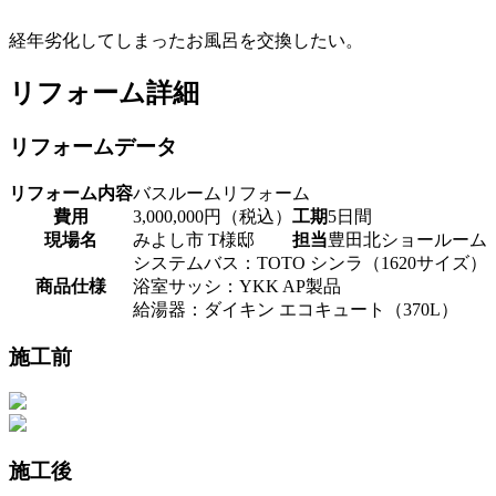
経年劣化してしまったお風呂を交換したい。
リフォーム詳細
リフォームデータ
リフォーム内容
バスルームリフォーム
費用
3,000,000円（税込）
工期
5日間
現場名
みよし市 T様邸
担当
豊田北ショールーム
システムバス：TOTO シンラ（1620サイズ）
商品仕様
浴室サッシ：YKK AP製品
給湯器：ダイキン エコキュート（370L）
施工前
施工後