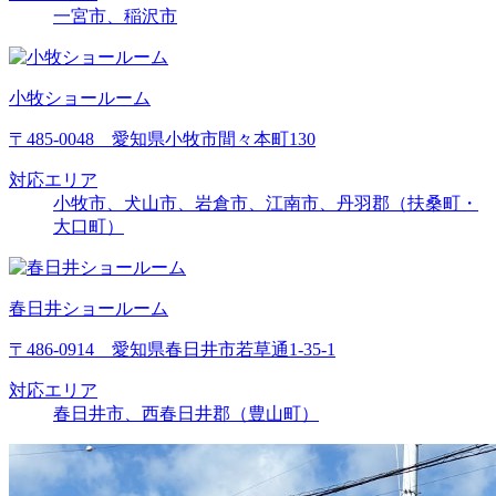
一宮市、稲沢市
小牧ショールーム
〒485-0048 愛知県小牧市間々本町130
対応エリア
小牧市、犬山市、岩倉市、江南市、丹羽郡（扶桑町・
大口町）
春日井ショールーム
〒486-0914 愛知県春日井市若草通1-35-1
対応エリア
春日井市、西春日井郡（豊山町）