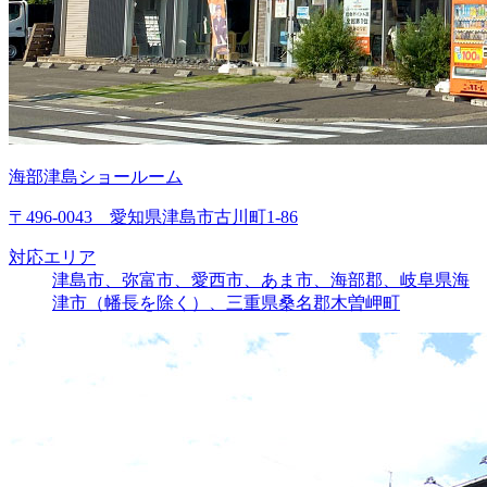
海部津島ショールーム
〒496-0043 愛知県津島市古川町1-86
対応エリア
津島市、弥富市、愛西市、あま市、海部郡、岐阜県海
津市（幡長を除く）、三重県桑名郡木曽岬町