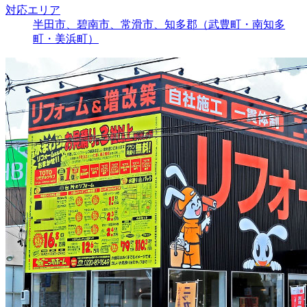
対応エリア
半田市、碧南市、常滑市、知多郡（武豊町・南知多
町・美浜町）