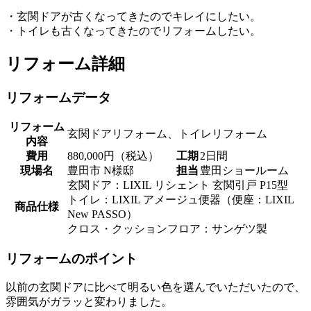
・玄関ドアが古くなってきたのでキレイにしたい。
・トイレも古くなってきたのでリフォームしたい。
リフォーム詳細
リフォームデータ
リフォーム
玄関ドアリフォーム、トイレリフォーム
内容
費用
880,000円（税込）
工期
2日間
現場名
豊田市 N様邸
担当
豊田ショールーム
玄関ドア：LIXIL リシェント 玄関引戸 P15型
トイレ：LIXIL アメージュ便器（便座：LIXIL
商品仕様
New PASSO）
クロス・クッションフロア：サンゲツ製
リフォームのポイント
以前の玄関ドアに比べて明るい色を選んでいただいたので、
雰囲気がガラッと変わりました。