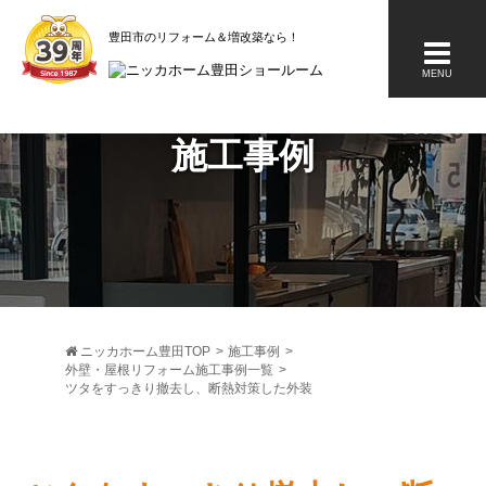
豊田市のリフォーム＆増改築なら
MENU
施工事例
ニッカホーム豊田TOP
>
施工事例
>
外壁・屋根リフォーム施工事例一覧
>
ツタをすっきり撤去し、断熱対策した外装