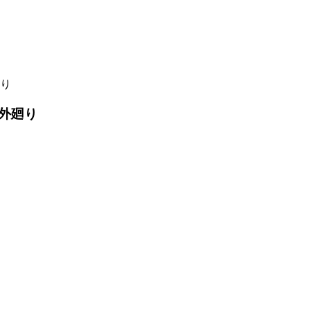
り
外廻り