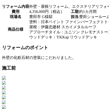
リフォーム内容
外壁・屋根リフォーム、エクステリアリフォ
費用
4,356,000円（税込）
工期
約1カ月間
現場名
豊田市 G様邸
担当
豊田ショールー
塗料：日本ペイント ファインパーフェクトト
屋根：伊藤忠建材 スカイメタルルーフ
商品仕様
アプローチタイル：ユニソン クレモナストー
ウッドデッキ：YKKap リウッドデッキ
リフォームのポイント
外壁の化粧石材の塗装にこだわりました。
施工前