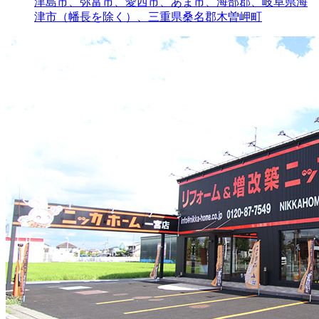
津島市、弥富市、愛西市、あま市、海部郡、岐阜県海
津市（幡長を除く）、三重県桑名郡木曽岬町