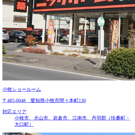
小牧ショールーム
〒485-0048 愛知県小牧市間々本町130
対応エリア
小牧市、犬山市、岩倉市、江南市、丹羽郡（扶桑町・
大口町）