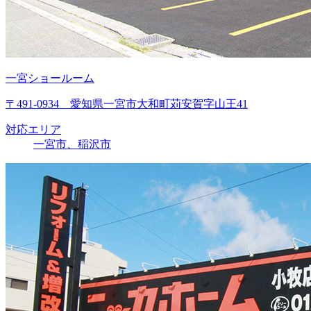
一宮ショールーム
〒491-0934 愛知県一宮市大和町苅安賀字山王41
対応エリア
一宮市、稲沢市