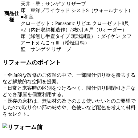
天井・壁：サンゲツ リザーブ
床：東洋プライウッド シストS（ウォールナット）
商品仕
■和室
様
クローゼット：Panasonic リビエ クローゼット8尺
×2（内部収納棚造作）/3枚引き戸（Uオーダー）
床（縁無し半畳タイプ 琉球調畳）：ダイケン タフ
アートえんこうⅢ（松柾目柄）
壁：サンゲツ リザーブ
リフォームのポイント
・全面的な改修のご依頼の中で、一部間仕切り壁を撤去する
など解放的な空間を提案。
・日常と来客時の区別をつけるべく、間仕切り開閉引き戸な
どで各部屋を個室利用する。
・既存の床材は、無垢材の為そのまま使いたいとのご要望で
したので取り合い部の納めや、色使いなど配色を考えて材料
をセレクト。