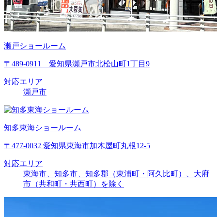
瀬戸ショールーム
〒489-0911 愛知県瀬戸市北松山町1丁目9
対応エリア
瀬戸市
知多東海ショールーム
〒477-0032 愛知県東海市加木屋町丸根12-5
対応エリア
東海市、知多市、知多郡（東浦町・阿久比町）、大府
市（共和町・共西町）を除く