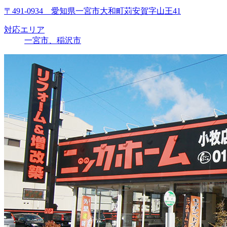
〒491-0934 愛知県一宮市大和町苅安賀字山王41
対応エリア
一宮市、稲沢市