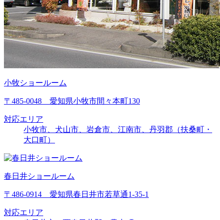
小牧ショールーム
〒485-0048 愛知県小牧市間々本町130
対応エリア
小牧市、犬山市、岩倉市、江南市、丹羽郡（扶桑町・
大口町）
春日井ショールーム
〒486-0914 愛知県春日井市若草通1-35-1
対応エリア