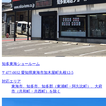
知多東海ショールーム
〒477-0032 愛知県東海市加木屋町丸根12-5
対応エリア
東海市、知多市、知多郡（東浦町・阿久比町）、大府
市（共和町・共西町）を除く