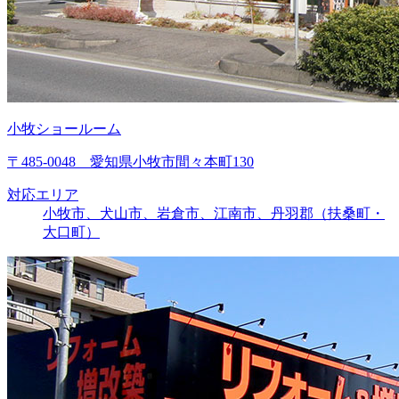
小牧ショールーム
〒485-0048 愛知県小牧市間々本町130
対応エリア
小牧市、犬山市、岩倉市、江南市、丹羽郡（扶桑町・
大口町）