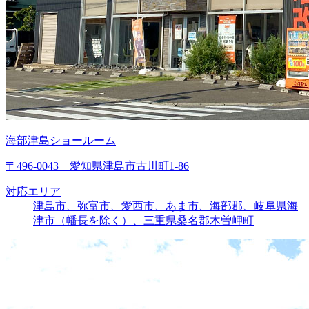
海部津島ショールーム
〒496-0043 愛知県津島市古川町1-86
対応エリア
津島市、弥富市、愛西市、あま市、海部郡、岐阜県海
津市（幡長を除く）、三重県桑名郡木曽岬町