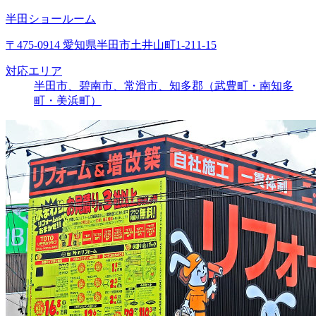
半田ショールーム
〒475-0914 愛知県半田市土井山町1-211-15
対応エリア
半田市、碧南市、常滑市、知多郡（武豊町・南知多
町・美浜町）