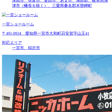
津島市、弥富市、愛西市、あま市、海部郡、岐阜県海
津市（幡長を除く）、三重県桑名郡木曽岬町
一宮ショールーム
〒491-0934 愛知県一宮市大和町苅安賀字山王41
対応エリア
一宮市、稲沢市