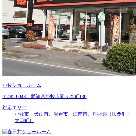
小牧ショールーム
〒485-0048 愛知県小牧市間々本町130
対応エリア
小牧市、犬山市、岩倉市、江南市、丹羽郡（扶桑町・
大口町）