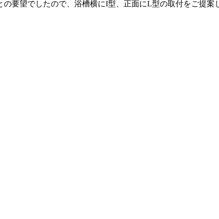
との要望でしたので、浴槽横にI型、正面にL型の取付をご提案