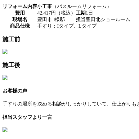
リフォーム内容
小工事（バスルームリフォーム）
費用
42,417円（税込）
工期
1日
現場名
豊田市 I様邸
担当
豊田北ショールーム
商品仕様
手すり：Iタイプ、Lタイプ
施工前
施工後
お客様の声
手すりの場所を決める相談がしっかりしていて、仕上がりも
担当スタッフより一言