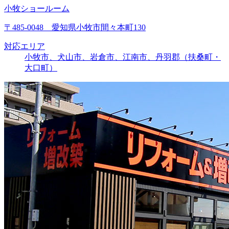
小牧ショールーム
〒485-0048 愛知県小牧市間々本町130
対応エリア
小牧市、犬山市、岩倉市、江南市、丹羽郡（扶桑町・
大口町）