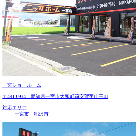
一宮ショールーム
〒491-0934 愛知県一宮市大和町苅安賀字山王41
対応エリア
一宮市、稲沢市