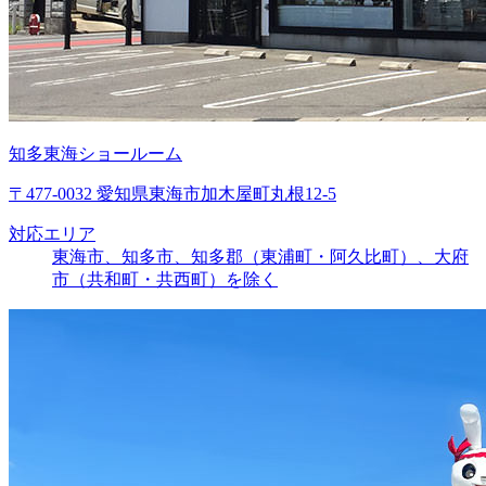
知多東海ショールーム
〒477-0032 愛知県東海市加木屋町丸根12-5
対応エリア
東海市、知多市、知多郡（東浦町・阿久比町）、大府
市（共和町・共西町）を除く