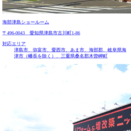
海部津島ショールーム
〒496-0043 愛知県津島市古川町1-86
対応エリア
津島市、弥富市、愛西市、あま市、海部郡、岐阜県海
津市（幡長を除く）、三重県桑名郡木曽岬町