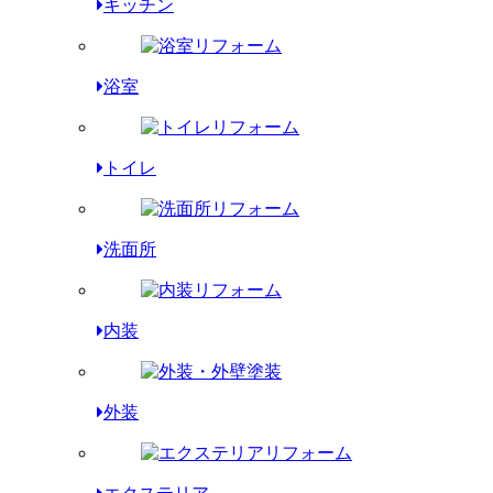
キッチン
浴室
トイレ
洗面所
内装
外装