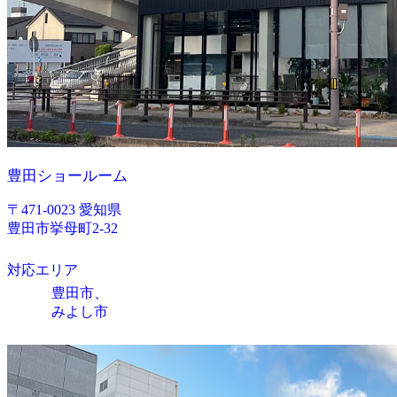
豊田ショールーム
〒471-0023 愛知県
豊田市挙母町2-32
対応エリア
豊田市、
みよし市