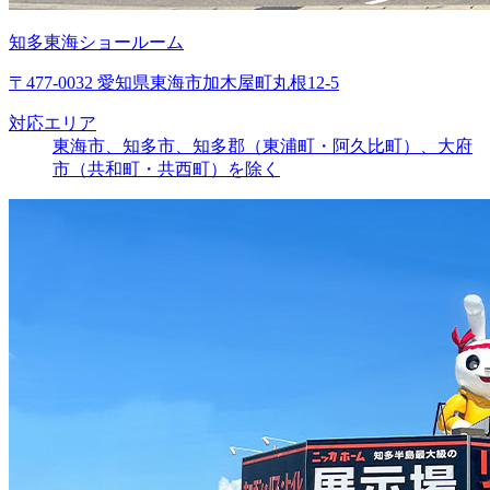
知多東海ショールーム
〒477-0032 愛知県東海市加木屋町丸根12-5
対応エリア
東海市、知多市、知多郡（東浦町・阿久比町）、大府
市（共和町・共西町）を除く