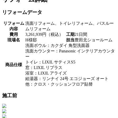
リフォームデータ
リフォーム
洗面リフォーム、トイレリフォーム、バスルー
内容
ムリフォーム
費用
3,261,939円（税込）
工期
21日間
現場名
H様邸
担当
豊田北ショールーム
洗面ボウル：カクダイ 角型洗面器
洗面カウンター：Panasonic インテリアカウンタ
ー
トイレ：LIXIL サティスS5
商品仕様
窓：LIXIL リプラス
浴室：LIXIL アライズ
給湯器：リンナイ 24号 エコジョーズ オート
他：クロス・クッションフロア貼替
施工前