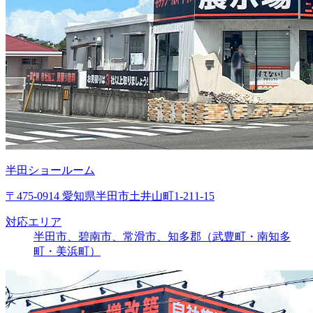
半田ショールーム
〒475-0914 愛知県半田市土井山町1-211-15
対応エリア
半田市、碧南市、常滑市、知多郡（武豊町・南知多
町・美浜町）