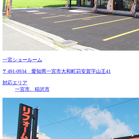
一宮ショールーム
〒491-0934 愛知県一宮市大和町苅安賀字山王41
対応エリア
一宮市、稲沢市