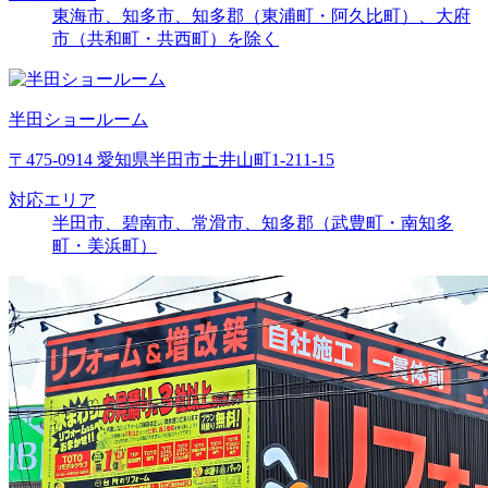
東海市、知多市、知多郡（東浦町・阿久比町）、大府
市（共和町・共西町）を除く
半田ショールーム
〒475-0914 愛知県半田市土井山町1-211-15
対応エリア
半田市、碧南市、常滑市、知多郡（武豊町・南知多
町・美浜町）