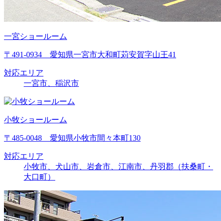
一宮ショールーム
〒491-0934 愛知県一宮市大和町苅安賀字山王41
対応エリア
一宮市、稲沢市
小牧ショールーム
〒485-0048 愛知県小牧市間々本町130
対応エリア
小牧市、犬山市、岩倉市、江南市、丹羽郡（扶桑町・
大口町）