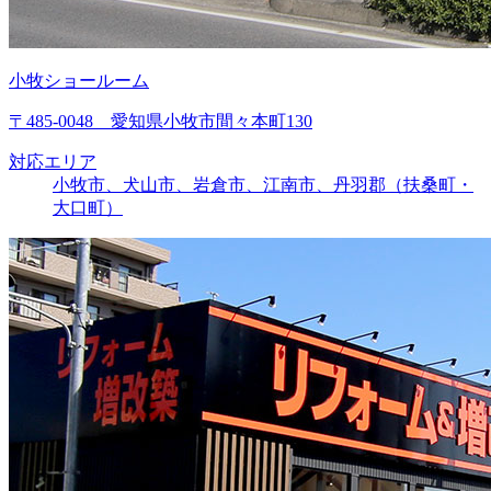
小牧ショールーム
〒485-0048 愛知県小牧市間々本町130
対応エリア
小牧市、犬山市、岩倉市、江南市、丹羽郡（扶桑町・
大口町）