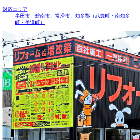
対応エリア
半田市、碧南市、常滑市、知多郡（武豊町・南知多
町・美浜町）