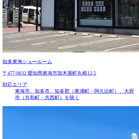
知多東海ショールーム
〒477-0032 愛知県東海市加木屋町丸根12-5
対応エリア
東海市、知多市、知多郡（東浦町・阿久比町）、大府
市（共和町・共西町）を除く