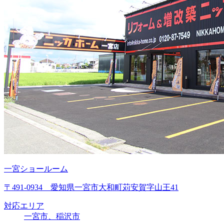
一宮ショールーム
〒491-0934 愛知県一宮市大和町苅安賀字山王41
対応エリア
一宮市、稲沢市